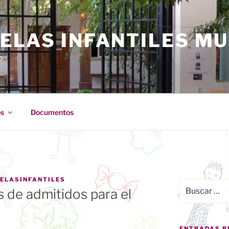
ELAS INFANTILES MU
o
s
Documentos
ELASINFANTILES
Buscar
s de admitidos para el
por:
ENTRADAS R