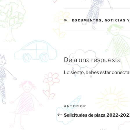
c
st
ai
m
e
o
l
p
CATEGORÍAS
DOCUMENTOS
,
NOTICIAS 
b
d
ar
o
o
tir
o
n
k
Deja una respuesta
Lo siento, debes estar
conecta
Navegación
ANTERIOR
Entrada
de
anterior:
Solicitudes de plaza 2022-202
entradas