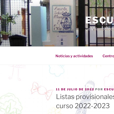
Saltar
al
contenido
ESCU
de Villarrobled
Noticias y actividades
Centro
PUBLICADO
11 DE JULIO DE 2022
POR
ESCU
EL
Listas provisionale
curso 2022-2023