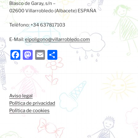
Blasco de Garay, s/n –
02600 Villarrobledo (Albacete) ESPAÑA
Teléfono: +34 637817103
E-Mail:
eipoligono@villarrobledo.com
F
M
E
C
a
a
m
o
c
st
ai
m
e
o
l
p
b
d
ar
Aviso legal
o
o
tir
Política de privacidad
Política de cookies
o
n
k