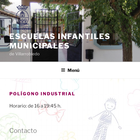
Saltar
al
contenido
ESCUELAS INFANTILES
MUNICIPALES
de Villarrobledo
Menú
POLÍGONO INDUSTRIAL
Horario: de 16 a 19:45 h.
Contacto