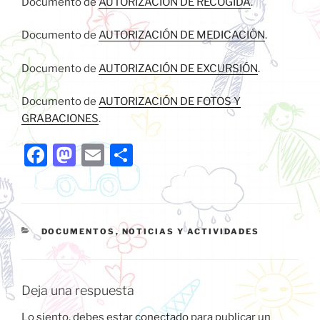
Documento de
AUTORIZACIÓN DE RECOGIDA
.
Documento de
AUTORIZACIÓN DE MEDICACIÓN
.
Documento de
AUTORIZACIÓN DE EXCURSIÓN
.
Documento de
AUTORIZACIÓN DE FOTOS Y
GRABACIONES
.
F
M
E
C
a
a
m
o
c
st
ai
m
e
o
l
p
CATEGORÍAS
DOCUMENTOS
,
NOTICIAS Y ACTIVIDADES
b
d
ar
o
o
tir
o
n
Deja una respuesta
k
Lo siento, debes estar
conectado
para publicar un