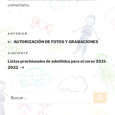
comentario.
Navegación
ANTERIOR
Entrada
de
anterior:
AUTORIZACIÓN DE FOTOS Y GRABACIONES
entradas
SIGUIENTE
Siguiente
entrada
Listas provisionales de admitidos para el curso 2021-
2022
Buscar
Buscar
por: