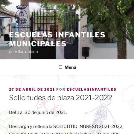
Saltar
al
contenido
ESCUELAS INFANTILES
MUNICIPALES
de Villarrobledo
Menú
PUBLICADO
27 DE ABRIL DE 2021
POR
ESCUELASINFANTILES
EL
Solicitudes de plaza 2021-2022
Del 1 al 30 de junio de 2021.
Descarga y rellena la
SOLICITUD INGRESO 2021-2022
,
después envíala por correo electrónico a la dirección